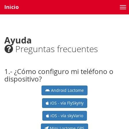
Inicio
Ayuda
Preguntas frecuentes
1.- ¿Cómo configuro mi teléfono o
dispositivo?
Android Loctome
iOS - vía FlySkyHy
iOS - vía skyVario
Mini Loctome GPS