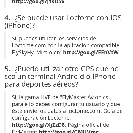
http://goo.gl/j1sOSx
.
4.- ¿Se puede usar Loctome con iOS
(iPhone)?
Sí, puedes utilizar los servicios de
Loctome.com con la aplicación compatible
http://goo.gl/EEnVtW
FlySkyHy. Míralo en:
.
5.- ¿Puedo utilizar otro GPS que no
sea un terminal Android o iPhone
para deportes aéreos?
Sí, la gama LIVE de "FlyMaster Avionics",
para ello debes configurar tu usuario y que
éste envíe los datos a loctome.com. Guía de
configuración Loctome:
http://goo.gl/XjZzD8
. Página oficial de
http://goo.gl/GMUVmc
FlyMaster:
.