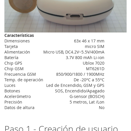
Características
Dimensiones
63x 46 x 17 mm
Tarjeta
micro SIM
Alimentación
Micro USB, DC4.2V~5.5V/400mA
Batería
3.7V 800 mAh Li-ion
Chip GPS
Ublox 7020
Chip GSM
MT6261D
Frecuencia GSM
850/900/1800 / 1900MHz
Temp. de operación
De -20°C a 55°C
Luces
Led de Encendido, GSM y GPS
Botones
SOS, Encendido/Apagado
Acelerómetro
G-sensor (BOSCH)
Precisión
5 metros, Lat /Lon
Datos de altura
No
Paso 1 - Creación de usuario