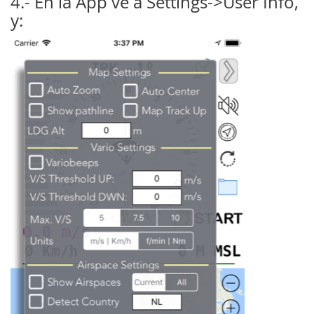
4.- En la App ve a Settings->User Info,
y: