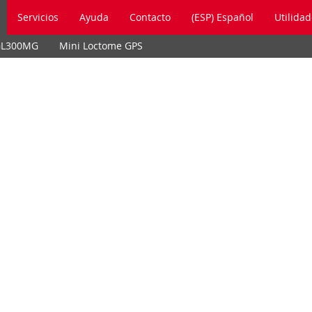
Servicios
Ayuda
Contacto
(ESP) Español
Utilida
GL300MG
Mini Loctome GPS